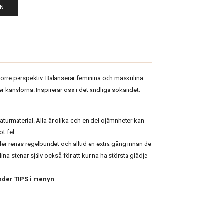
EN
t större perspektiv. Balanserar feminina och maskulina
ver känslorna. Inspirerar oss i det andliga sökandet.
naturmaterial. Alla är olika och en del ojämnheter kan
t fel.
ler renas regelbundet och alltid en extra gång innan de
dina stenar själv också för att kunna ha största glädje
nder TIPS i menyn