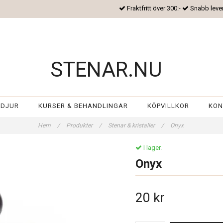
Fraktfritt över 300:-
Snabb leve
STENAR.NU
 DJUR
KURSER & BEHANDLINGAR
KÖPVILLKOR
KON
Hem
/
Produkter
/
Stenar & kristaller
/
Onyx
I lager.
Onyx
20 kr