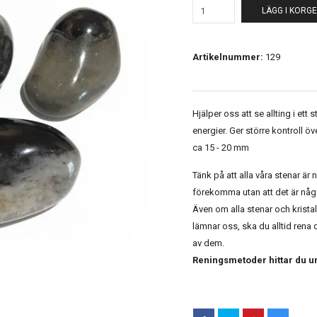
LÄGG I KORG
Artikelnummer:
129
Hjälper oss att se allting i et
energier. Ger större kontroll ö
ca 15 - 20 mm
Tänk på att alla våra stenar är 
förekomma utan att det är någo
Även om alla stenar och kristal
lämnar oss, ska du alltid rena 
av dem.
Reningsmetoder hittar du u