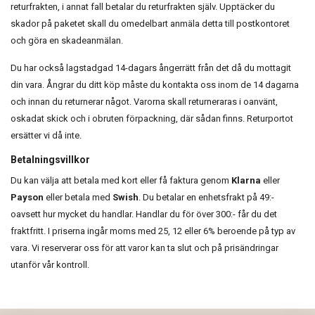
returfrakten, i annat fall betalar du returfrakten själv. Upptäcker du
skador på paketet skall du omedelbart anmäla detta till postkontoret
och göra en skadeanmälan.
Du har också lagstadgad 14-dagars ångerrätt från det då du mottagit
din vara. Ångrar du ditt köp måste du kontakta oss inom de 14 dagarna
och innan du returnerar något. Varorna skall returneraras i oanvänt,
oskadat skick och i obruten förpackning, där sådan finns. Returportot
ersätter vi då inte.
Betalningsvillkor
Du kan välja att betala med kort eller få faktura genom
Klarna
eller
Payson
eller betala med
Swish
. Du betalar en enhetsfrakt på 49:-
oavsett hur mycket du handlar. Handlar du för över 300:- får du det
fraktfritt. I priserna ingår moms med 25, 12 eller 6% beroende på typ av
vara. Vi reserverar oss för att varor kan ta slut och på prisändringar
utanför vår kontroll.