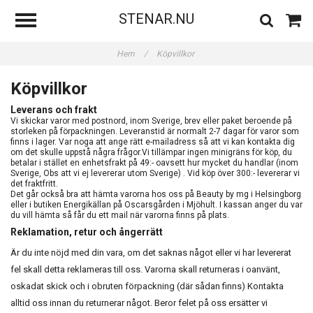
STENAR.NU
Hem
/
Köpvillkor
Köpvillkor
Leverans och frakt
Vi skickar varor med postnord, inom Sverige, brev eller paket beroende på
storleken på förpackningen. Leveranstid är normalt 2-7 dagar för varor som
finns i lager. Var noga att ange rätt e-mailadress så att vi kan kontakta dig
om det skulle uppstå några frågor.Vi tillämpar ingen minigräns för köp, du
betalar i stället en enhetsfrakt på 49:- oavsett hur mycket du handlar (inom
Sverige, Obs att vi ej levererar utom Sverige) . Vid köp över 300:- levererar vi
det fraktfritt.
Det går också bra att hämta varorna hos oss på Beauty by mg i Helsingborg
eller i butiken Energikällan på Oscarsgården i Mjöhult. I kassan anger du var
du vill hämta så får du ett mail när varorna finns på plats.
Reklamation, retur och ångerrätt
Är du inte nöjd med din vara, om det saknas något eller vi har levererat
fel skall detta reklameras till oss. Varorna skall returneras i oanvänt,
oskadat skick och i obruten förpackning (där sådan finns) Kontakta
alltid oss innan du returnerar något. Beror felet på oss ersätter vi