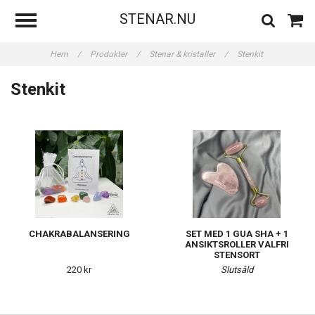
STENAR.NU
Hem
/
Produkter
/
Stenar & kristaller
/
Stenkit
Stenkit
CHAKRABALANSERING
SET MED 1 GUA SHA + 1
ANSIKTSROLLER VALFRI
STENSORT
220 kr
Slutsåld