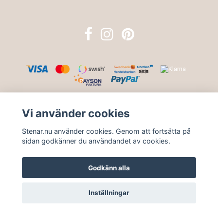
© Copyright STENAR.NU
Vi använder cookies
Powered by Quickbutik
Stenar.nu använder cookies. Genom att fortsätta på
sidan godkänner du användandet av cookies.
Godkänn alla
Inställningar