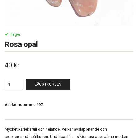
I lager.
Rosa opal
40 kr
LÄGG I KORGEN
Artikelnummer:
197
Mycket kärleksfull och helande. Verkar avslappnande och
regenererande på huden. Underbar till ansiktsmassage, gärna med en