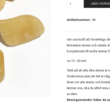
LÄGG I KORG
Artikelnummer:
96
Ger oss kraft att förverkliga v
Motverkar stress och rädsla. 
komplement till andra stenar f
ca 15 - 20 mm
Tänk på att alla våra stenar är 
förekomma utan att det är någo
Även om alla stenar och kristal
lämnar oss, ska du alltid rena 
av dem.
Reningsmetoder hittar du u