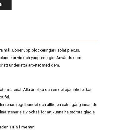
EN
åra mål. Löser upp blockeringar i solar plexus.
Balanserar yin och yang-energin. Används som
ör att underlätta arbetet med dem.
naturmaterial. Alla är olika och en del ojämnheter kan
t fel.
ler renas regelbundet och alltid en extra gång innan de
dina stenar själv också för att kunna ha största glädje
nder TIPS i menyn