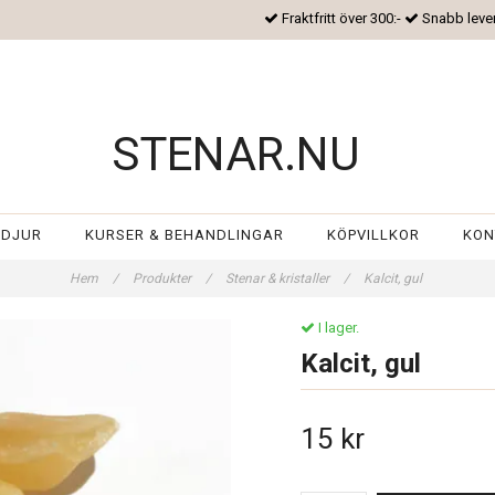
Fraktfritt över 300:-
Snabb leve
STENAR.NU
 DJUR
KURSER & BEHANDLINGAR
KÖPVILLKOR
KON
Hem
/
Produkter
/
Stenar & kristaller
/
Kalcit, gul
I lager.
Kalcit, gul
15 kr