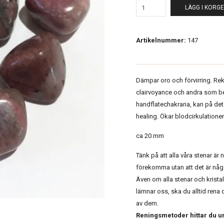
LÄGG I KORG
Artikelnummer:
147
Dämpar oro och förvirring. R
clairvoyance och andra som beh
handflatechakrana, kan på det 
healing. Ökar blodcirkulatione
ca 20 mm
Tänk på att alla våra stenar är 
förekomma utan att det är någo
Även om alla stenar och kristal
lämnar oss, ska du alltid rena 
av dem.
Reningsmetoder hittar du u