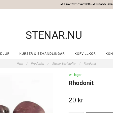
Fraktfritt över 300:-
Snabb leve
STENAR.NU
 DJUR
KURSER & BEHANDLINGAR
KÖPVILLKOR
KON
Hem
/
Produkter
/
Stenar & kristaller
/
Rhodonit
I lager.
Rhodonit
20 kr