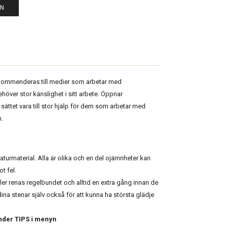
EN
ekommenderas till medier som arbetar med
över stor känslighet i sitt arbete. Öppnar
sättet vara till stor hjälp för dem som arbetar med
n.
naturmaterial. Alla är olika och en del ojämnheter kan
t fel.
ler renas regelbundet och alltid en extra gång innan de
dina stenar själv också för att kunna ha största glädje
nder TIPS i menyn