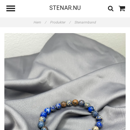
STENAR.NU
Hem
/
Produkter
/
Stenarmband