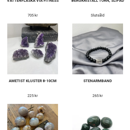
VATTENFLASKA VIA FITNESS
BERGKRISTALL TORN, SLIPAD
705 kr
Slutsåld
AMETIST KLUSTER 8-10CM
STENARMBAND
225 kr
265 kr