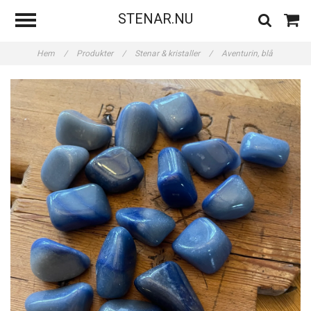
STENAR.NU
Hem
/
Produkter
/
Stenar & kristaller
/
Aventurin, blå