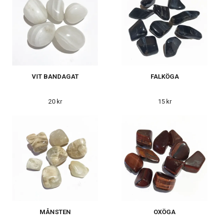
VIT BANDAGAT
FALKÖGA
20 kr
15 kr
MÅNSTEN
OXÖGA