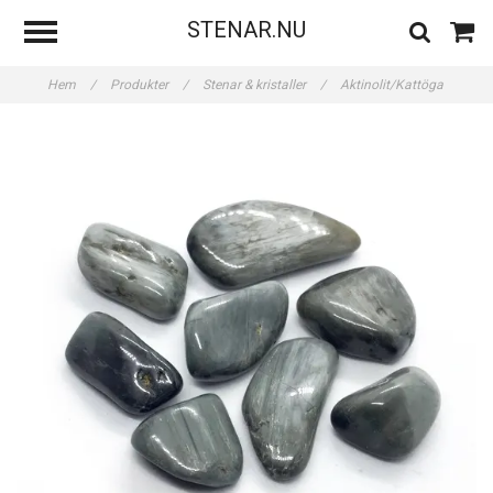
STENAR.NU
Hem
/
Produkter
/
Stenar & kristaller
/
Aktinolit/Kattöga