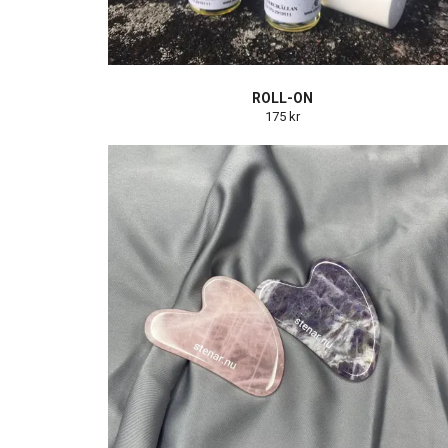
ROLL-ON
175 kr