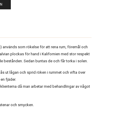
EN
e) används som rökelse för att rena rum, föremål och
 Salvian plockas för hand i Kalifornien med stor respekt
nde bestånden. Sedan buntas de och får torka i solen.
 blås ut lågan och sprid röken i rummet och vifta över
en fjäder.
n klienterna då man arbetar med behandlingar av något
 stenar och smycken.