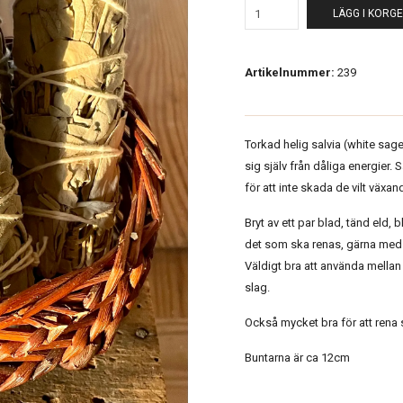
LÄGG I KORG
Artikelnummer:
239
Torkad helig salvia (white sag
sig själv från dåliga energier.
för att inte skada de vilt växa
Bryt av ett par blad, tänd eld,
det som ska renas, gärna med 
Väldigt bra att använda mella
slag.
Också mycket bra för att rena
Buntarna är ca 12cm