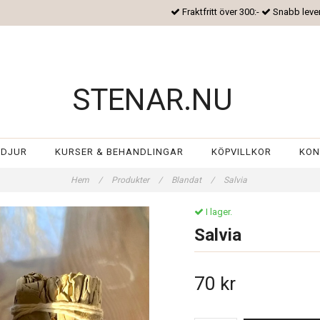
Fraktfritt över 300:-
Snabb leve
STENAR.NU
 DJUR
KURSER & BEHANDLINGAR
KÖPVILLKOR
KON
Hem
/
Produkter
/
Blandat
/
Salvia
I lager.
Salvia
70 kr